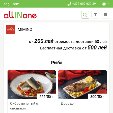
Перейти к основному содержанию
eng
rom
+373 607 639 39
ФОРМА
Поиск
ПОИСКА
MIMINO
200 лей
от
стоимость доставки 50 лей
500 лей
Бесплатная доставка
от
Рыба
225/50 г
300/50 г
Сибас печеный с
Дорадо
овощами