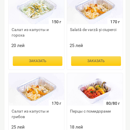
150 г
170 г
Салат из капусты и
Salată de varză și ciuperci
гороха
20
лей
25
лей
ЗАКАЗАТЬ
ЗАКАЗАТЬ
170 г
80/80 г
Салат из капусты и
Перцы с помидорами
грибов
25
лей
18
лей