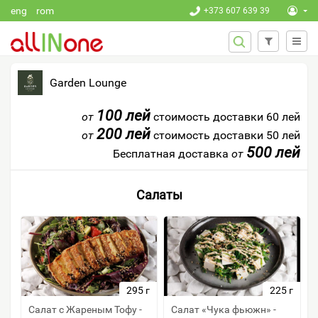
Перейти к основному содержанию
eng
rom
+373 607 639 39
ФОРМА
Поиск
ПОИСКА
Garden Lounge
100 лей
от
стоимость доставки 60 лей
200 лей
от
стоимость доставки 50 лей
500 лей
Бесплатная доставка
от
Салаты
295 г
225 г
Салат с Жареным Тофу -
Салат «Чука фьюжн» -