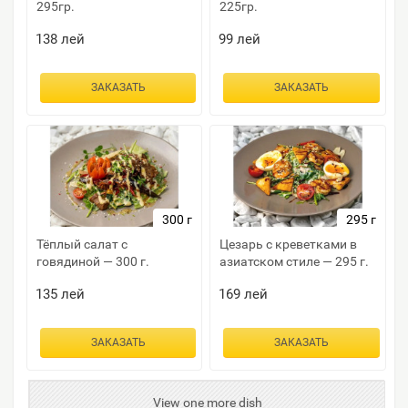
295гр.
225гр.
138
лей
99
лей
ЗАКАЗАТЬ
ЗАКАЗАТЬ
300 г
295 г
Тёплый салат с
Цезарь с креветками в
говядиной — 300 г.
азиатском стиле — 295 г.
135
лей
169
лей
ЗАКАЗАТЬ
ЗАКАЗАТЬ
View one more dish