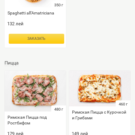
350
г
Spaghetti all’Amatriciana
132
лей
ЗАКАЗАТЬ
Пицца
460
г
480
г
Римская Пицца с Курочкой
Римская Пицца под
и Грибами
Ростбифом
179
лей
149
лей