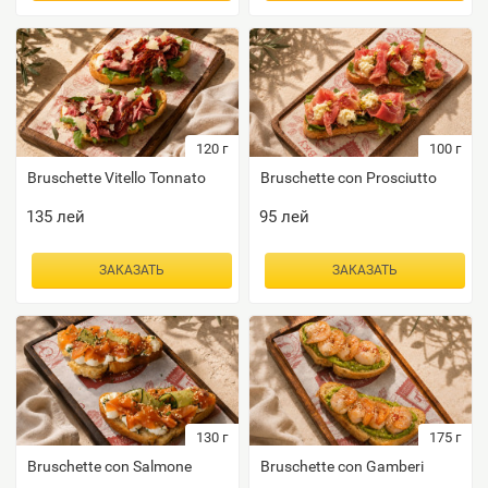
120
г
100
г
Bruschette Vitello Tonnato
Bruschette con Prosciutto
135
лей
95
лей
ЗАКАЗАТЬ
ЗАКАЗАТЬ
130
г
175
г
Bruschettе con Salmone
Bruschette con Gamberi