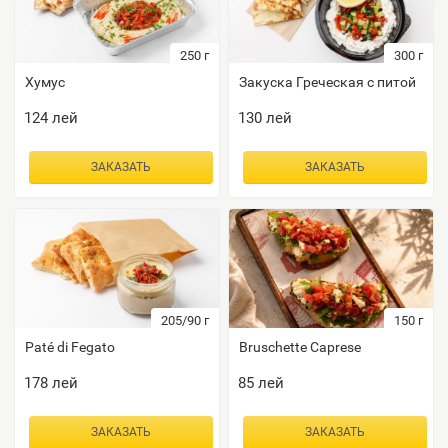
250
г
300
г
Хумус
Закуска Греческая с питой
124
лей
130
лей
ЗАКАЗАТЬ
ЗАКАЗАТЬ
205/90
г
150
г
Paté di Fegato
Bruschette Caprese
178
лей
85
лей
ЗАКАЗАТЬ
ЗАКАЗАТЬ