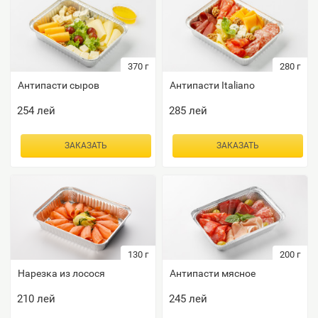
370
г
280
г
Антипасти сыров
Антипасти Italiano
254
лей
285
лей
ЗАКАЗАТЬ
ЗАКАЗАТЬ
130
г
200
г
Нарезка из лосося
Антипасти мясное
210
лей
245
лей