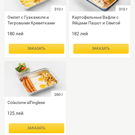
310
г
310
г
Омлет с Гуакамоле и
Картофельные Вафли с
Тигровыми Креветками
Яйцами Пашот и Сёмгой
180
лей
182
лей
ЗАКАЗАТЬ
ЗАКАЗАТЬ
260
г
Colazione all’inglese
125
лей
ЗАКАЗАТЬ