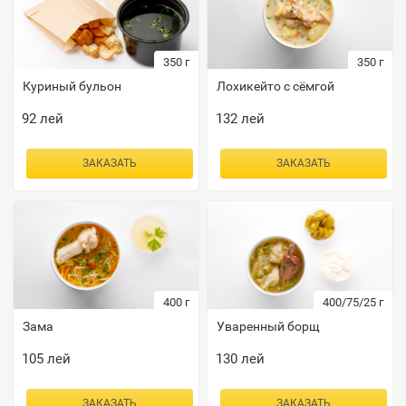
350
г
350
г
Куриный бульон
Лохикейто с сёмгой
92
лей
132
лей
ЗАКАЗАТЬ
ЗАКАЗАТЬ
400
г
400/75/25
г
Зама
Уваренный борщ
105
лей
130
лей
ЗАКАЗАТЬ
ЗАКАЗАТЬ