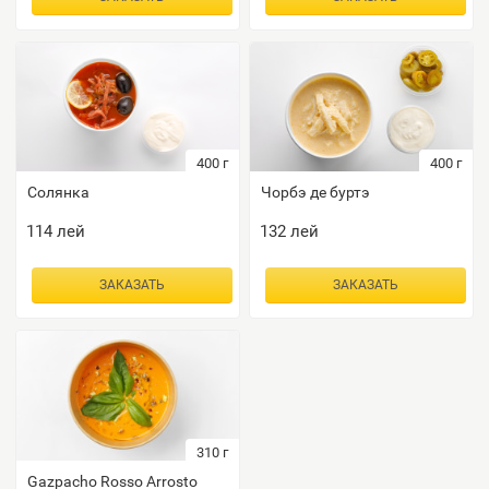
400
г
400
г
Солянка
Чорбэ де буртэ
114
лей
132
лей
ЗАКАЗАТЬ
ЗАКАЗАТЬ
310
г
Gazpacho Rosso Arrosto