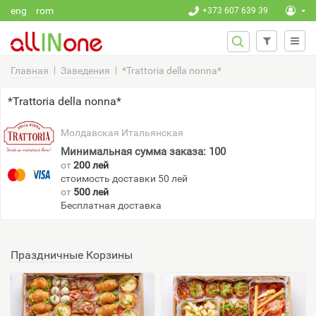
Перейти к основному содержанию
eng
rom
+373 607 639 39
ФОРМА
Поиск
ПОИСКА
Главная
Заведения
*Trattoria della nonna*
*Trattoria della nonna*
Молдавская
Итальянская
Минимальная сумма заказа: 100
от
200 лей
стоимость доставки 50 лей
от
500 лей
Бесплатная доставка
Праздничные Корзины