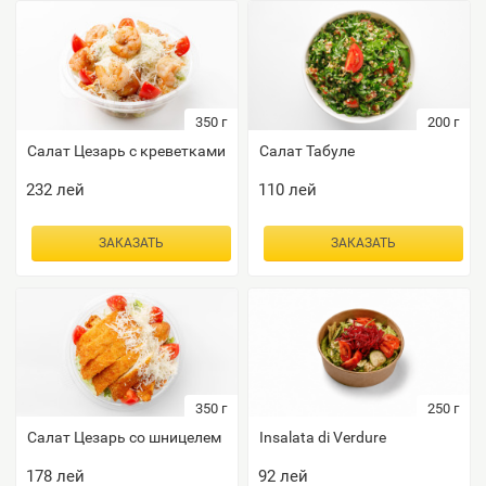
350
г
200
г
Салат Цезарь с креветками
Салат Табуле
232
лей
110
лей
ЗАКАЗАТЬ
ЗАКАЗАТЬ
350
г
250
г
Салат Цезарь со шницелем
Insalata di Verdure
178
лей
92
лей