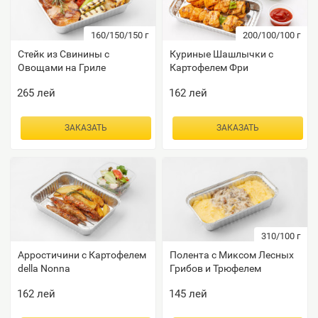
160/150/150
г
200/100/100
г
Стейк из Свинины с
Куриные Шашлычки с
Овощами на Гриле
Картофелем Фри
265
лей
162
лей
ЗАКАЗАТЬ
ЗАКАЗАТЬ
310/100
г
Арростичини с Картофелем
Полента с Миксом Лесных
della Nonna
Грибов и Трюфелем
162
лей
145
лей