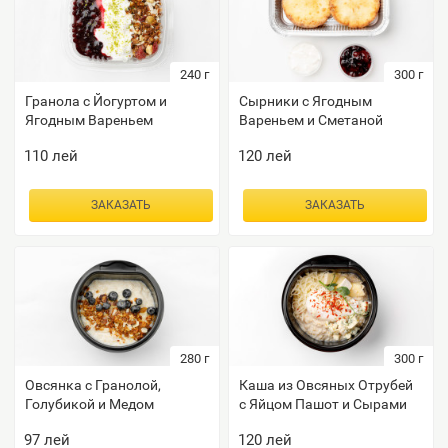
240
г
300
г
Гранола с Йогуртом и
Сырники с Ягодным
Ягодным Вареньем
Вареньем и Сметаной
110
лей
120
лей
ЗАКАЗАТЬ
ЗАКАЗАТЬ
280
г
300
г
Овсянка с Гранолой,
Каша из Овсяных Отрубей
Голубикой и Медом
с Яйцом Пашот и Сырами
97
лей
120
лей