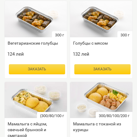
300
г
300
г
Вегетарианские голубцы
Голубцы с мясом
124
лей
132
лей
ЗАКАЗАТЬ
ЗАКАЗАТЬ
(300/80/100
г
300/80/100/200
г
Мамалыга с яйцом,
Мамалыга с токаной из
овечьей брынзой и
курицы
сметаной