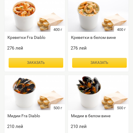
400
г
400
г
Креветки Fra Diablo
Креветки в белом вине
276
лей
276
лей
ЗАКАЗАТЬ
ЗАКАЗАТЬ
500
г
500
г
Мидии Fra Diablo
Мидии в белом вине
210
лей
210
лей