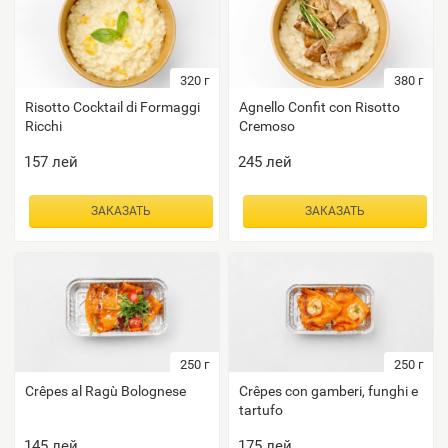
320
г
380
г
Risotto Cocktail di Formaggi
Agnello Confit con Risotto
Ricchi
Cremoso
157
лей
245
лей
ЗАКАЗАТЬ
ЗАКАЗАТЬ
250
г
250
г
Crêpes al Ragù Bolognese
Crêpes con gamberi, funghi e
tartufo
145
лей
175
лей