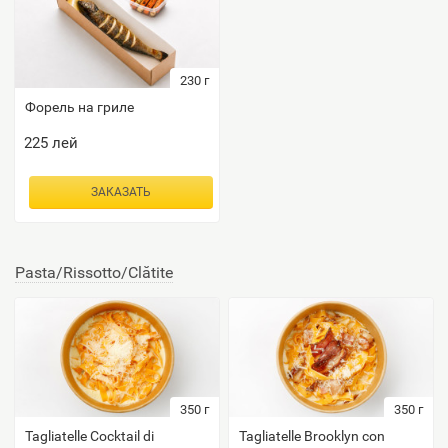
230
г
Форель на гриле
225
лей
ЗАКАЗАТЬ
Pasta/Rissotto/Сlătite
350
г
350
г
Tagliatelle Cocktail di
Tagliatelle Brooklyn con