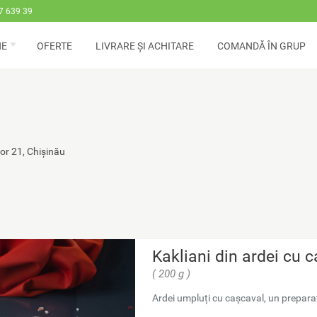
7 639 39
NE
OFERTE
LIVRARE ȘI ACHITARE
COMANDĂ ÎN GRUP
or 21, Chișinău
Kakliani din ardei cu 
( 200 g )
Ardei umpluți cu cașcaval, un preparat