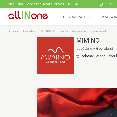
Mergi la conţinutul principal
eng
rus
Servicii de livrare. Zilnic 00:00-24:00
+373 60
RESTAURANTE
MAGAZI
Acasă
Localuri
MIMINO
Kakliani din ardei cu cașcaval
MIMINO
Bucătărie:
Georgiană
Adresa:
Strada Arboril