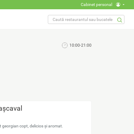
Cabinet personal
FORMULAR DE
Căutare
CĂUTARE
10:00-21:00
cașcaval
 georgian copt, delicios și aromat.