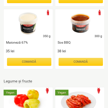
350
g
300
g
Maioneză 67%
Sos BBQ
35
lei
38
lei
COMANDĂ
COMANDĂ
Legume și fructe
Vegan
Vegan