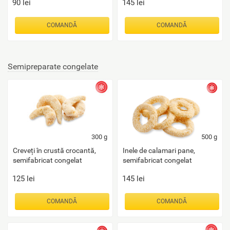
90
lei
145
lei
COMANDĂ
COMANDĂ
Semipreparate congelate
300
g
500
g
Creveți în crustă crocantă,
Inele de calamari pane,
semifabricat congelat
semifabricat congelat
125
lei
145
lei
COMANDĂ
COMANDĂ