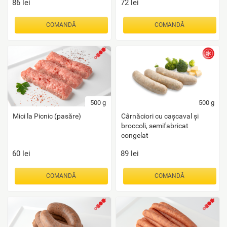
86
lei
72
lei
COMANDĂ
COMANDĂ
500
g
500
g
Mici la Picnic (pasăre)
Cârnăciori cu cașcaval și
broccoli, semifabricat
congelat
60
lei
89
lei
COMANDĂ
COMANDĂ