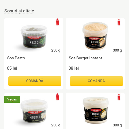
Sosuri și altele
250
g
300
g
Sos Pesto
Sos Burger Instant
65
lei
38
lei
COMANDĂ
COMANDĂ
Vegan
250
g
300
g