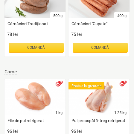
500
g
400
g
Cârnăciori Tradiționali
Cârnăciori "Cupate"
78
lei
75
lei
COMANDĂ
COMANDĂ
Carne
Produs la greutate
1
kg
1.25
kg
File de pui refrigerat
Pui proaspăt întreg refrigerat
96
lei
96
lei