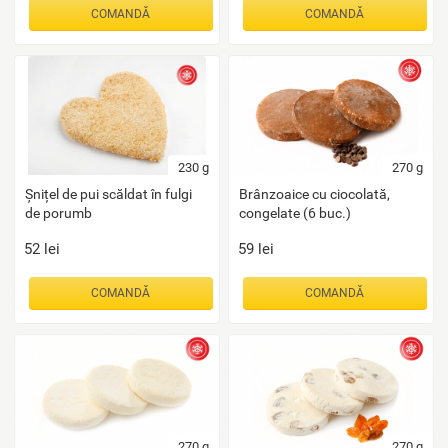
COMANDĂ
COMANDĂ
230
g
270
g
Șnițel de pui scăldat în fulgi
Brânzoaice cu ciocolată,
de porumb
congelate (6 buc.)
52
lei
59
lei
COMANDĂ
COMANDĂ
270
g
270
g