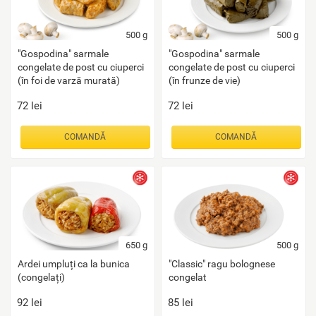
500
g
500
g
"Gospodina" sarmale
"Gospodina" sarmale
congelate de post cu ciuperci
congelate de post cu ciuperci
(în foi de varză murată)
(în frunze de vie)
72
lei
72
lei
COMANDĂ
COMANDĂ
650
g
500
g
Ardei umpluți ca la bunica
"Classic" ragu bolognese
(congelați)
congelat
92
lei
85
lei