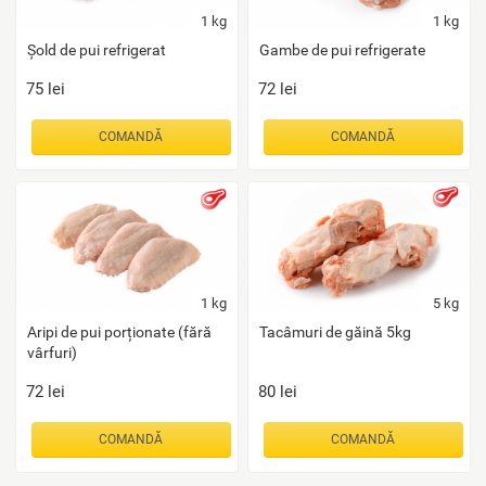
1
kg
1
kg
Șold de pui refrigerat
Gambe de pui refrigerate
75
lei
72
lei
COMANDĂ
COMANDĂ
1
kg
5
kg
Aripi de pui porționate (fără
Tacâmuri de găină 5kg
vârfuri)
72
lei
80
lei
COMANDĂ
COMANDĂ