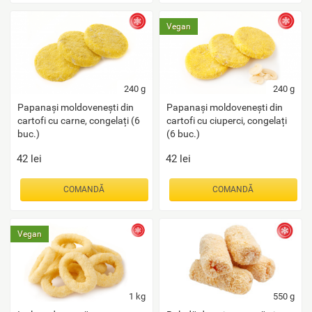
Vegan
240
g
240
g
Papanași moldovenești din
Papanași moldovenești din
cartofi cu carne, congelați (6
cartofi cu ciuperci, congelați
buc.)
(6 buc.)
42
lei
42
lei
COMANDĂ
COMANDĂ
Vegan
1
kg
550
g