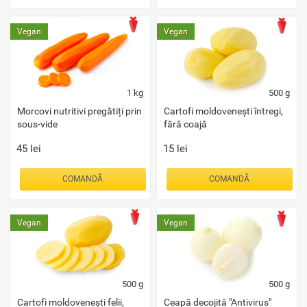
Vegan
Vegan
1
kg
500
g
Morcovi nutritivi pregătiți prin
Cartofi moldovenești întregi,
sous-vide
fără coajă
45
lei
15
lei
COMANDĂ
COMANDĂ
Vegan
Vegan
500
g
500
g
Cartofi moldovenești felii,
Ceapă decojită "Antivirus"