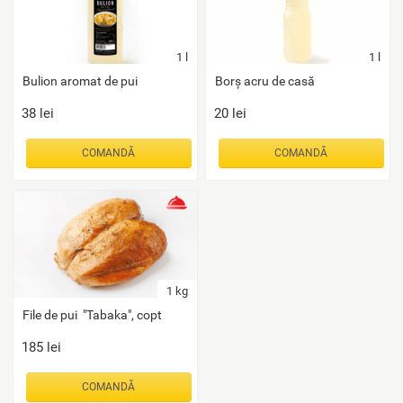
1
l
1
l
Bulion aromat de pui
Borș acru de casă
38
lei
20
lei
COMANDĂ
COMANDĂ
1
kg
File de pui "Tabaka", copt
185
lei
COMANDĂ