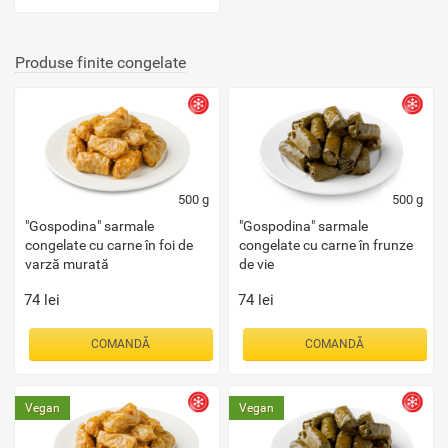
Produse finite congelate
500
g
500
g
"Gospodina" sarmale
"Gospodina" sarmale
congelate cu carne în foi de
congelate cu carne în frunze
varză murată
de vie
74
lei
74
lei
COMANDĂ
COMANDĂ
Vegan
Vegan