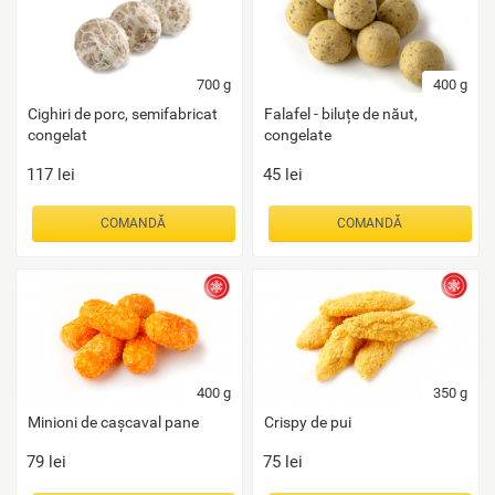
700
g
400
g
Cighiri de porc, semifabricat
Falafel - biluțe de năut,
congelat
congelate
117
lei
45
lei
COMANDĂ
COMANDĂ
400
g
350
g
Minioni de cașcaval pane
Crispy de pui
79
lei
75
lei