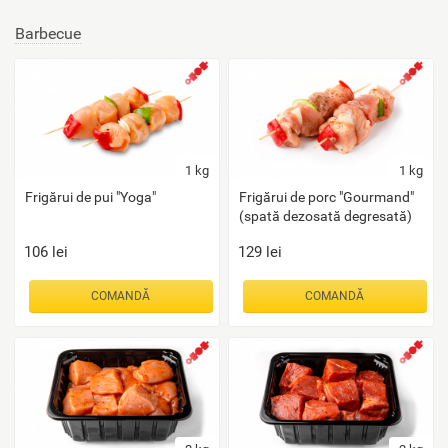
Barbecue
1
kg
1
kg
Frigărui de pui "Yoga"
Frigărui de porc "Gourmand"
(spată dezosată degresată)
106
lei
129
lei
COMANDĂ
COMANDĂ