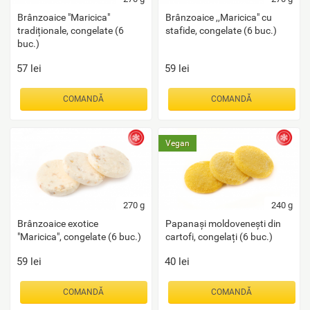
Brânzoaice "Maricica"
Brânzoaice ,,Maricica" cu
tradiționale, congelate (6
stafide, congelate (6 buc.)
buc.)
57
lei
59
lei
COMANDĂ
COMANDĂ
Vegan
270
g
240
g
Brânzoaice exotice
Papanași moldovenești din
"Maricica", congelate (6 buc.)
cartofi, congelați (6 buc.)
59
lei
40
lei
COMANDĂ
COMANDĂ