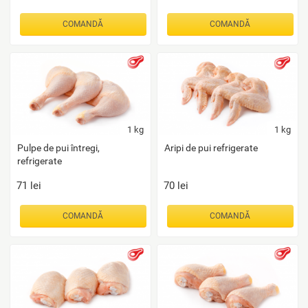
COMANDĂ
COMANDĂ
1
kg
1
kg
Pulpe de pui întregi,
Aripi de pui refrigerate
refrigerate
71
lei
70
lei
COMANDĂ
COMANDĂ