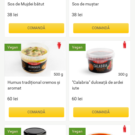
Sos de Mujdei bătut
Sos de muștar
38
lei
38
lei
COMANDĂ
COMANDĂ
Vegan
Vegan
500
g
300
g
Humus tradițional cremos și
"Calabria" dulceață de ardei
aromat
iute
60
lei
60
lei
COMANDĂ
COMANDĂ
Vegan
Vegan