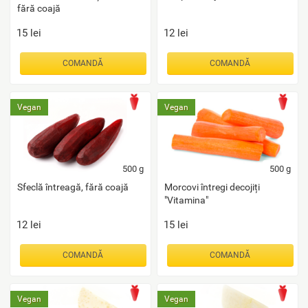
fără coajă
15
lei
12
lei
COMANDĂ
COMANDĂ
Vegan
Vegan
500
g
500
g
Sfeclă întreagă, fără coajă
Morcovi întregi decojiți
"Vitamina"
12
lei
15
lei
COMANDĂ
COMANDĂ
Vegan
Vegan