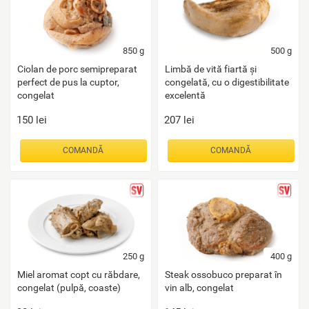
850
g
500
g
Ciolan de porc semipreparat
Limbă de vită fiartă și
perfect de pus la cuptor,
congelată, cu o digestibilitate
congelat
excelentă
150
lei
207
lei
COMANDĂ
COMANDĂ
250
g
400
g
Miel aromat copt cu răbdare,
Steak ossobuco preparat în
congelat (pulpă, coaste)
vin alb, congelat