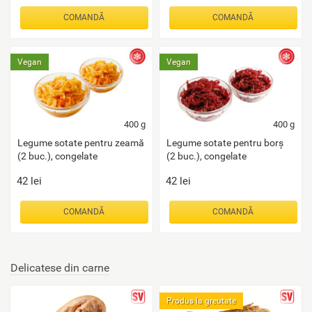
COMANDĂ
COMANDĂ
Vegan
Vegan
400
g
400
g
Legume sotate pentru zeamă
Legume sotate pentru borș
(2 buc.), congelate
(2 buc.), congelate
42
lei
42
lei
COMANDĂ
COMANDĂ
Delicatese din carne
Produs la greutate