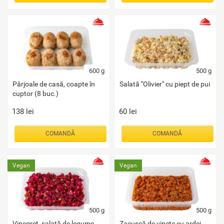
600
g
500
g
Pârjoale de casă, coapte în
Salată "Olivier" cu piept de pui
cuptor (8 buc.)
138
lei
60
lei
COMANDĂ
COMANDĂ
Vegan
Vegan
500
g
500
g
Vinegret, salată de legume
Zacuscă de vinete cu ardei