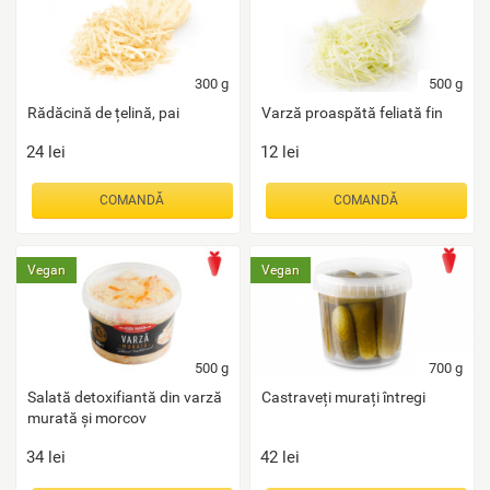
300
g
500
g
Rădăcină de țelină, pai
Varză proaspătă feliată fin
24
lei
12
lei
COMANDĂ
COMANDĂ
Vegan
Vegan
500
g
700
g
Salată detoxifiantă din varză
Castraveți murați întregi
murată și morcov
34
lei
42
lei