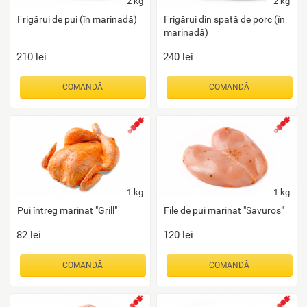
2
kg
2
kg
Frigărui de pui (în marinadă)
Frigărui din spată de porc (în
marinadă)
210
lei
240
lei
COMANDĂ
COMANDĂ
1
kg
1
kg
Pui întreg marinat "Grill"
File de pui marinat "Savuros"
82
lei
120
lei
COMANDĂ
COMANDĂ