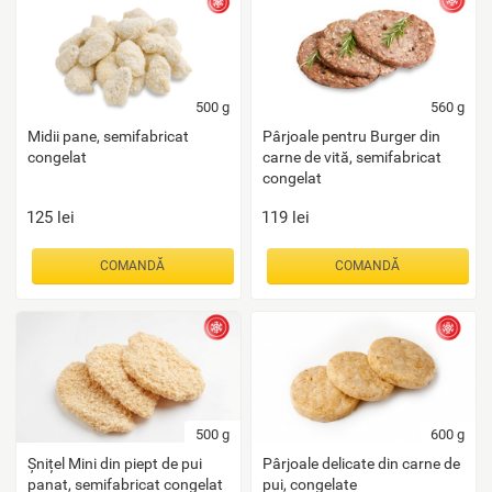
500
g
560
g
Midii pane, semifabricat
Pârjoale pentru Burger din
congelat
carne de vită, semifabricat
congelat
125
lei
119
lei
COMANDĂ
COMANDĂ
500
g
600
g
Șnițel Mini din piept de pui
Pârjoale delicate din carne de
panat, semifabricat congelat
pui, congelate