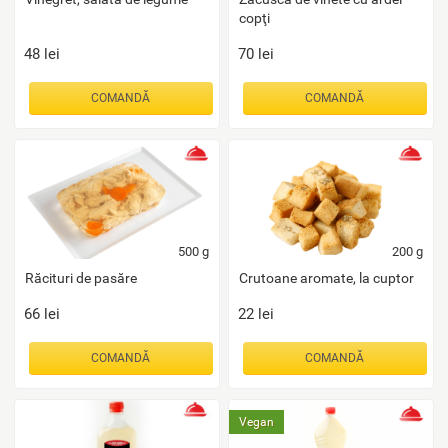
copţi
48
lei
70
lei
COMANDĂ
COMANDĂ
500
g
200
g
Răcituri de pasăre
Crutoane aromate, la cuptor
66
lei
22
lei
COMANDĂ
COMANDĂ
Vegan