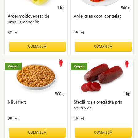
1
kg
500
g
Ardei moldovenesc de
Ardei gras copt, congelat
umplut, congelat
50
lei
95
lei
COMANDĂ
COMANDĂ
Vegan
Vegan
500
g
1
kg
Năut fiert
Sfeclă roșie pregătită prin
sous-vide
28
lei
36
lei
COMANDĂ
COMANDĂ