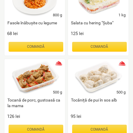
800
g
1
kg
Fasole înăbușite cu legume
Salata cu hering "Șuba"
68
lei
125
lei
COMANDĂ
COMANDĂ
500
g
500
g
Tocană de porc, gustoasă ca
Tocăniță de pui în sos alb
la mama
126
lei
95
lei
COMANDĂ
COMANDĂ