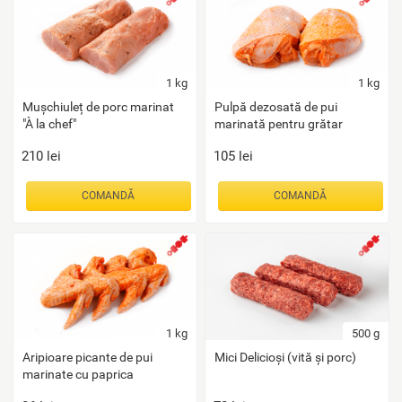
1
kg
1
kg
Mușchiuleț de porc marinat
Pulpă dezosată de pui
"À la chef"
marinată pentru grătar
210
lei
105
lei
COMANDĂ
COMANDĂ
1
kg
500
g
Aripioare picante de pui
Mici Delicioși (vită și porc)
marinate cu paprica