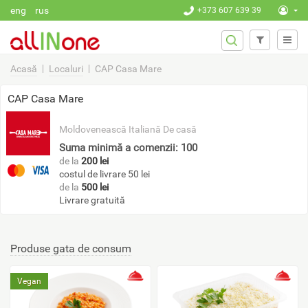
Mergi la conţinutul principal
eng
rus
+373 607 639 39
FORMULA
Căutare
DE
CĂUTARE
Acasă
Localuri
CAP Casa Mare
CAP Casa Mare
Moldovenească
Italiană
De casă
Suma minimă a comenzii: 100
de la
200 lei
costul de livrare 50 lei
de la
500 lei
Livrare gratuită
Produse gata de consum
Vegan