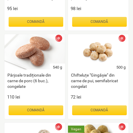
95
lei
98
lei
COMANDĂ
COMANDĂ
540
g
500
g
Pârjoale tradiționale din
Chifteluțe "Gingășie" din
carne de porc (6 buc.),
carne de pui, semifabricat
congelate
congelat
110
lei
72
lei
COMANDĂ
COMANDĂ
Vegan