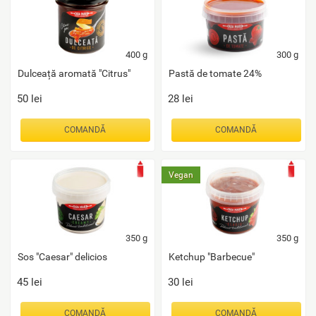
400
g
300
g
Dulceață aromată "Citrus"
Pastă de tomate 24%
50
lei
28
lei
COMANDĂ
COMANDĂ
Vegan
350
g
350
g
Sos "Caesar" delicios
Ketchup "Barbecue"
45
lei
30
lei
COMANDĂ
COMANDĂ