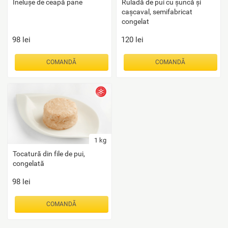
Inelușe de ceapă pane
Ruladă de pui cu șuncă și
cașcaval, semifabricat
congelat
98
lei
120
lei
COMANDĂ
COMANDĂ
1
kg
Tocatură din file de pui,
congelată
98
lei
COMANDĂ